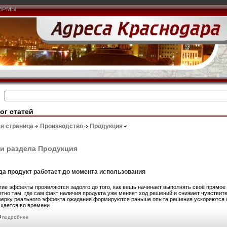
ИРМЫ
ог статей
я страница
Производство
Продукция
и раздела Продукция
да продукт работает до момента использования
гие эффекты проявляются задолго до того, как вещь начинает выполнять своё прямое 
етно там, где сам факт наличия продукта уже меняет ход решений и снижает чувствит
верку реального эффекта ожидания формируются раньше опыта решения ускоряются б
щается во времени
подробнее