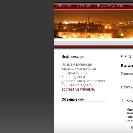
ГЛАВНАЯ
СТАТЬИ
ПРЕСС-РЕЛИЗЫ
Ф
Я ищу:
Информация
По всем вопросам
Катал
касающихся работы
ресурса Адреса
Главна
Краснодара и
добавления в справочник
пишите по адресу
Стать
addressrus@mail.ru
.
Объявления
Ког
1.
Мно
зам
про
сме
...