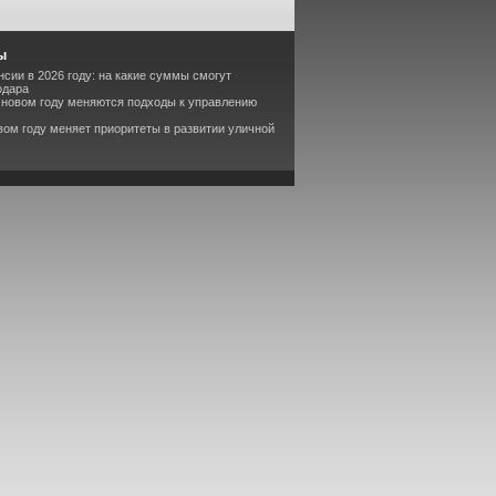
ы
сии в 2026 году: на какие суммы смогут
одара
в новом году меняются подходы к управлению
вом году меняет приоритеты в развитии уличной