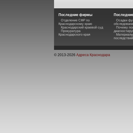
Последние фирмы
Последние
Отделение СФР по
Осадки фу
Краснодарскому краю
обследован
Краснодарский краевой суд
Почему по
Прокуратура
диагностиру
Краснодарского края
Материалы
последствий
© 2013-
2026
Адреса Краснодара