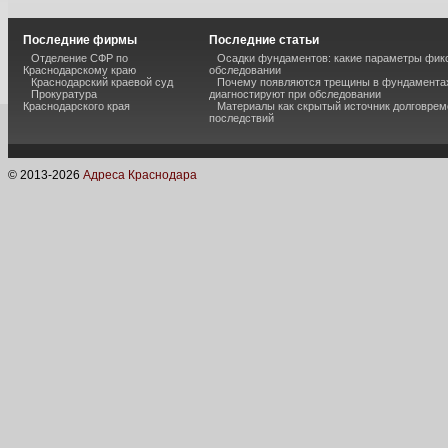
Последние фирмы
Последние статьи
Отделение СФР по
Осадки фундаментов: какие параметры фик
Краснодарскому краю
обследовании
Краснодарский краевой суд
Почему появляются трещины в фундаментах
Прокуратура
диагностируют при обследовании
Краснодарского края
Материалы как скрытый источник долговре
последствий
© 2013-
2026
Адреса Краснодара