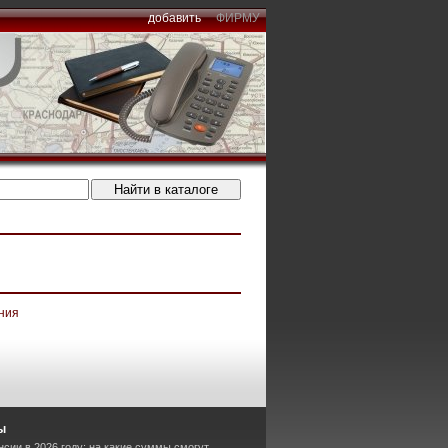
добавить
ФИРМУ
ния
ы
сии в 2026 году: на какие суммы смогут