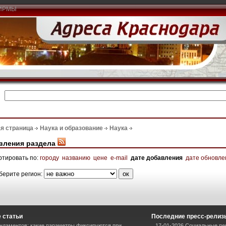
ИРМЫ
я страница
Наука и образование
Наука
вления раздела
ртировать по:
городу
названию
цене
e-mail
дате добавления
дате обновле
берите регион:
 статьи
Последние пресс-релиз
ндаментов: какие параметры фиксируются при
17-01-2026 Социальные пен