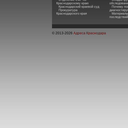
Краснодарскому краю
обследован
Краснодарский краевой суд
Почему по
Прокуратура
диагностиру
Краснодарского края
Материалы
последствий
© 2013-
2026
Адреса Краснодара