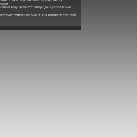
одара
в новом году меняются подходы к управлению
вом году меняет приоритеты в развитии уличной