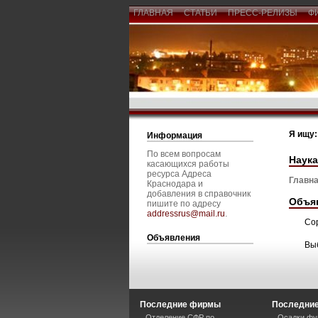
ГЛАВНАЯ
СТАТЬИ
ПРЕСС-РЕЛИЗЫ
Ф
Я ищу:
Информация
По всем вопросам
Наука
касающихся работы
ресурса Адреса
Главна
Краснодара и
добавления в справочник
Объя
пишите по адресу
addressrus@mail.ru
.
Со
Объявления
Вы
Последние фирмы
Последние
Отделение СФР по
Осадки фу