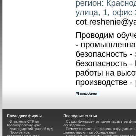
регион: Красно
улица, 1, офис 
cot.reshenie@y
Проводим обуче
- промышленная
безопасность -
безопасность -
работы на высо
производстве -
Последние фирмы
Последние статьи
Отделение СФР по
Осадки фундаментов: какие параметры фик
Краснодарскому краю
обследовании
Краснодарский краевой суд
Почему появляются трещины в фундаментах
Прокуратура
диагностируют при обследовании