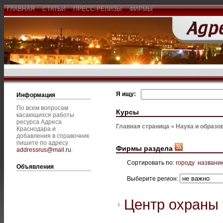
ГЛАВНАЯ
СТАТЬИ
ПРЕСС-РЕЛИЗЫ
ФИРМЫ
Я ищу:
Информация
По всем вопросам
Курсы
касающихся работы
ресурса Адреса
Главная страница
Наука и образо
Краснодара и
добавления в справочник
пишите по адресу
Фирмы раздела
addressrus@mail.ru
.
Сортировать по:
городу
названи
Объявления
Выберите регион:
Центр охраны
1.