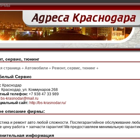
ИРМЫ
т, сервис, тюнинг
я страница
Автомобили
Ремонт, сервис, тюнинг
Белый Сервис
н:
Краснодар
:
Краснодар, ул. Коммунаров 268
ктный телефон:
+7 938 47 33 989
:
bs-krasnodar@mail.ru
иальный сайт:
http://bs-krasnodar.ru/
ое описание фирмы:
стика и ремонт авто любой сложности. Послегарантийное обслуживание любы
е цену работа + запчасти гарантия! Мв предоставляем минимальную гарант
лнительная информация