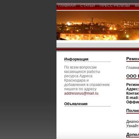
ГЛАВНАЯ
СТАТЬИ
ПРЕСС-РЕЛИЗЫ
Ф
Ремон
Информация
По всем вопросам
Главна
касающихся работы
ООО 
ресурса Адреса
Краснодара и
добавления в справочник
Регио
пишите по адресу
Адрес
addressrus@mail.ru
.
Конта
E-mail
Оффиц
Объявления
Полн
Диагно
Узнайт
Допо