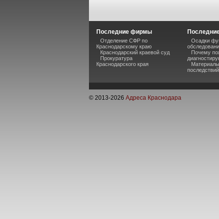
Последние фирмы
Последние
Отделение СФР по
Осадки фу
Краснодарскому краю
обследован
Краснодарский краевой суд
Почему по
Прокуратура
диагностиру
Краснодарского края
Материалы
последствий
© 2013-
2026
Адреса Краснодара