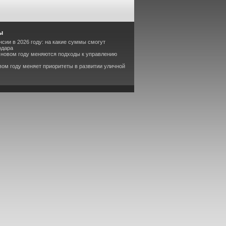
ы
сии в 2026 году: на какие суммы смогут
одара
в новом году меняются подходы к управлению
вом году меняет приоритеты в развитии уличной