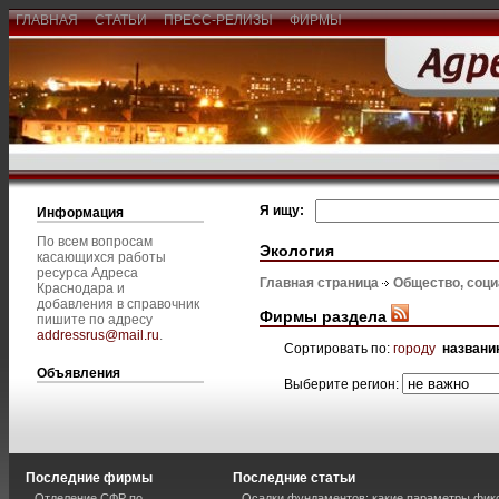
ГЛАВНАЯ
СТАТЬИ
ПРЕСС-РЕЛИЗЫ
ФИРМЫ
Я ищу:
Информация
По всем вопросам
Экология
касающихся работы
ресурса Адреса
Главная страница
Общество, соц
Краснодара и
добавления в справочник
Фирмы раздела
пишите по адресу
addressrus@mail.ru
.
Сортировать по:
городу
названи
Объявления
Выберите регион:
Последние фирмы
Последние статьи
Отделение СФР по
Осадки фундаментов: какие параметры фик