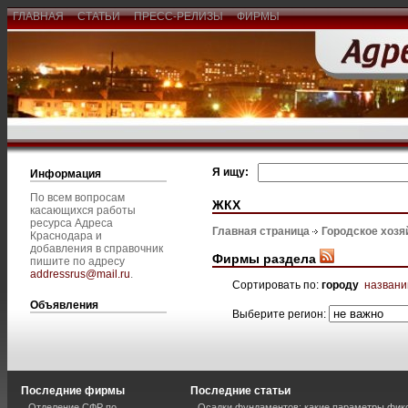
ГЛАВНАЯ
СТАТЬИ
ПРЕСС-РЕЛИЗЫ
ФИРМЫ
Я ищу:
Информация
По всем вопросам
ЖКХ
касающихся работы
ресурса Адреса
Главная страница
Городское хозя
Краснодара и
добавления в справочник
Фирмы раздела
пишите по адресу
addressrus@mail.ru
.
Сортировать по:
городу
назван
Объявления
Выберите регион:
Последние фирмы
Последние статьи
Отделение СФР по
Осадки фундаментов: какие параметры фик