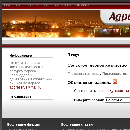
ГЛАВНАЯ
СТАТЬИ
ПРЕСС-РЕЛИЗЫ
ФИРМЫ
Я ищу:
Информация
По всем вопросам
Сельское, лесное хозяйство
касающихся работы
ресурса Адреса
Главная страница
Производство
Краснодара и
добавления в справочник
Объявления раздела
пишите по адресу
addressrus@mail.ru
.
Сортировать по:
городу
названи
Объявления
Выберите регион:
Последние фирмы
Последние статьи
Отделение СФР по
Осадки фундаментов: какие параметры фик