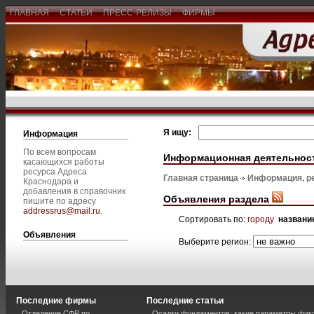
ГЛАВНАЯ
СТАТЬИ
ПРЕСС-РЕЛИЗЫ
ФИРМЫ
Я ищу:
Информация
По всем вопросам
Информационная деятельнос
касающихся работы
ресурса Адреса
Главная страница
Информация, р
Краснодара и
добавления в справочник
Объявления раздела
пишите по адресу
addressrus@mail.ru
.
Сортировать по:
городу
названи
Объявления
Выберите регион:
Последние фирмы
Последние статьи
Отделение СФР по
Осадки фундаментов: какие параметры фик