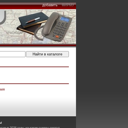
добавить
ФИРМУ
ния
ы
сии в 2026 году: на какие суммы смогут