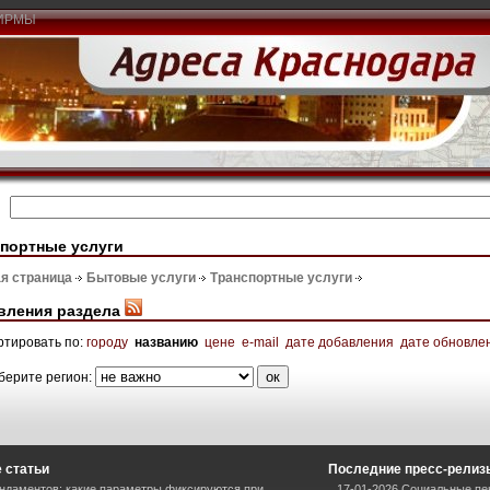
ИРМЫ
портные услуги
я страница
Бытовые услуги
Транспортные услуги
вления раздела
ртировать по:
городу
названию
цене
e-mail
дате добавления
дате обновле
берите регион:
 статьи
Последние пресс-релиз
ндаментов: какие параметры фиксируются при
17-01-2026 Социальные пен