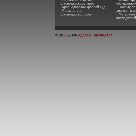
Краснодарскому краю
обследован
Краснодарский краевой суд
Почему по
Прокуратура
диагностиру
Краснодарского края
Материалы
последствий
© 2013-
2026
Адреса Краснодара