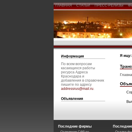
ГЛАВНАЯ
СТАТЬИ
ПРЕСС-РЕЛИЗЫ
Ф
Я ищу:
Информация
По всем вопросам
Транс
касающихся работы
ресурса Адреса
Главна
Краснодара и
добавления в справочник
Объя
пишите по адресу
addressrus@mail.ru
.
Со
Объявления
Вы
Последние фирмы
Последние
Отделение СФР по
Осадки фу