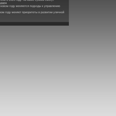
одара
в новом году меняются подходы к управлению
вом году меняет приоритеты в развитии уличной